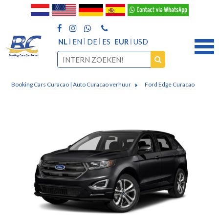
NL
EN
DE
ES
EUR
USD
Booking Cars Curacao | Auto Curacao verhuur
Ford Edge Curacao