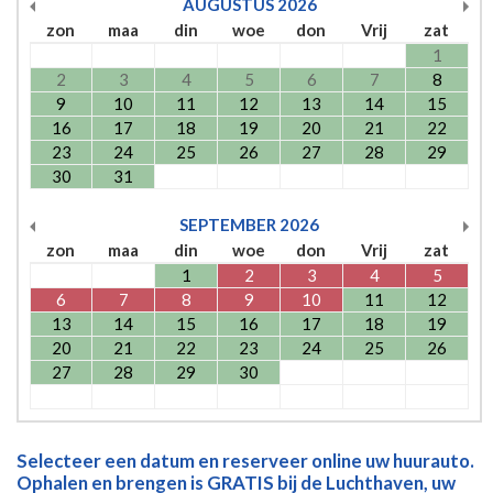
AUGUSTUS
2026
zon
maa
din
woe
don
Vrij
zat
1
2
3
4
5
6
7
8
9
10
11
12
13
14
15
16
17
18
19
20
21
22
23
24
25
26
27
28
29
30
31
SEPTEMBER
2026
zon
maa
din
woe
don
Vrij
zat
1
2
3
4
5
6
7
8
9
10
11
12
13
14
15
16
17
18
19
20
21
22
23
24
25
26
27
28
29
30
Selecteer een datum en reserveer online uw huurauto.
Ophalen en brengen is GRATIS bij de Luchthaven, uw