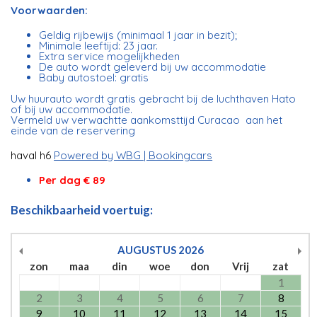
Voorwaarden:
Geldig rijbewijs (minimaal 1 jaar in bezit);
Minimale leeftijd: 23 jaar.
Extra service mogelijkheden
De auto wordt geleverd bij uw accommodatie
Baby autostoel: gratis
Uw huurauto wordt gratis gebracht bij de luchthaven Hato
of bij uw accommodatie.
Vermeld uw verwachtte aankomsttijd Curacao aan het
einde van de reservering
haval h6
Powered by WBG | Bookingcars
Per dag € 89
Beschikbaarheid voertuig:
AUGUSTUS
2026
zon
maa
din
woe
don
Vrij
zat
1
2
3
4
5
6
7
8
9
10
11
12
13
14
15