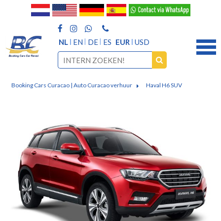
NL
EN
DE
ES
EUR
USD
Booking Cars Curacao | Auto Curacao verhuur
Haval H6 SUV