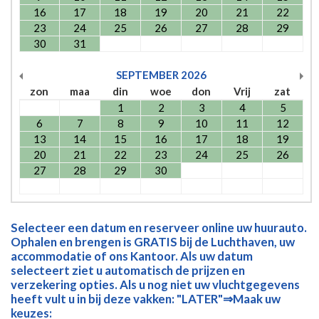
16
17
18
19
20
21
22
23
24
25
26
27
28
29
30
31
SEPTEMBER
2026
zon
maa
din
woe
don
Vrij
zat
1
2
3
4
5
6
7
8
9
10
11
12
13
14
15
16
17
18
19
20
21
22
23
24
25
26
27
28
29
30
Selecteer een datum en reserveer online uw huurauto.
Ophalen en brengen is GRATIS bij de Luchthaven, uw
accommodatie of ons Kantoor. Als uw datum
selecteert ziet u automatisch de prijzen en
verzekering opties. Als u nog niet uw vluchtgegevens
heeft vult u in bij deze vakken: "LATER"⇒Maak uw
keuzes: