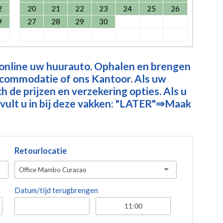
2
20
21
22
23
24
25
26
9
27
28
29
30
 online uw huurauto. Ophalen en brengen
ccommodatie of ons Kantoor. Als uw
 de prijzen en verzekering opties. Als u
vult u in bij deze vakken: "LATER"⇒Maak
Retourlocatie
Office Mambo Curacao
Datum/tijd terugbrengen