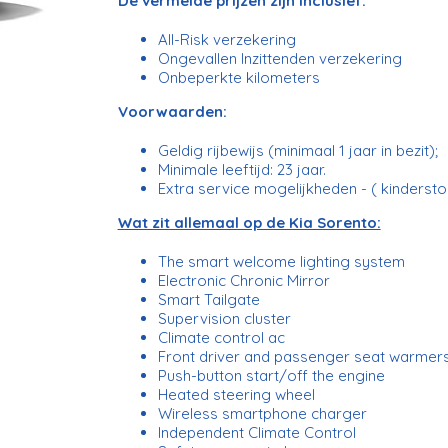
De vermelde prijzen zijn inclusief:
All-Risk verzekering
Ongevallen Inzittenden verzekering
Onbeperkte kilometers
Voorwaarden:
Geldig rijbewijs (minimaal 1 jaar in bezit);
Minimale leeftijd: 23 jaar.
Extra service mogelijkheden - ( kinderstoe
Wat zit allemaal op de Kia Sorento:
The smart welcome lighting system
Electronic Chronic Mirror
Smart Tailgate
Supervision cluster
Climate control ac
Front driver and passenger seat warmer
Push-button start/off the engine
Heated steering wheel
Wireless smartphone charger
Independent Climate Control