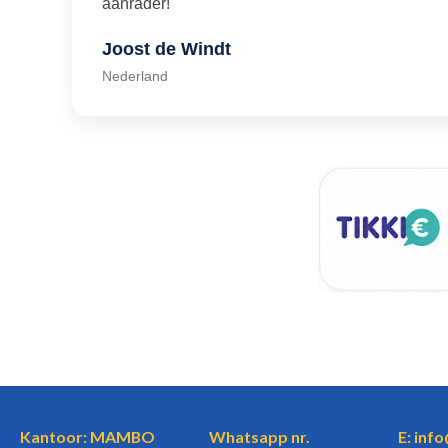
aanrader!"
Joost de Windt
Nederland
Kantoor: MAMBO
Whatsapp nr.
E: inf