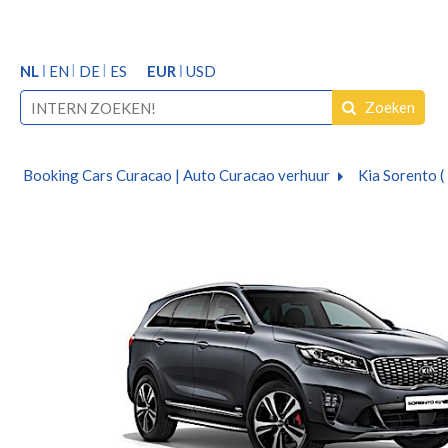
NL
EN
DE
ES
EUR
USD
Zoeken
Booking Cars Curacao | Auto Curacao verhuur
Kia Sorento ( 