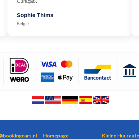
Curaçao."
Sophie Thims
België
o@bookingcars.nl
Homepage
Kleine Huurauto