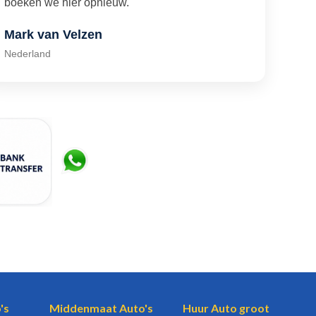
boeken we hier opnieuw."
Mark van Velzen
Nederland
's
Middenmaat Auto's
Huur Auto groot