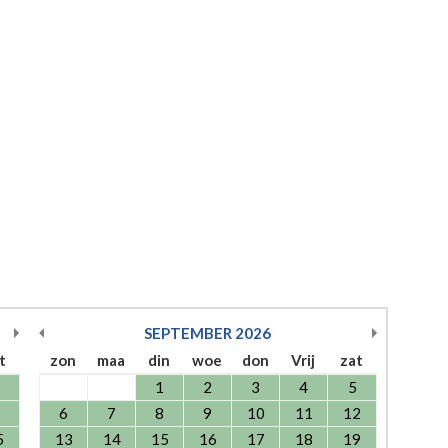
SEPTEMBER
2026
t
zon
maa
din
woe
don
Vrij
zat
1
2
3
4
5
6
7
8
9
10
11
12
5
13
14
15
16
17
18
19