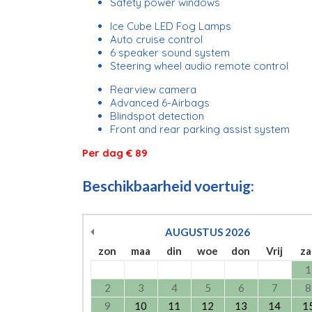
Safety power windows
Ice Cube LED Fog Lamps
Auto cruise control
6 speaker sound system
Steering wheel audio remote control
Rearview camera
Advanced 6-Airbags
Blindspot detection
Front and rear parking assist system
Per dag € 89
Beschikbaarheid voertuig:
AUGUSTUS
2026
zon
maa
din
woe
don
Vrij
za
1
2
3
4
5
6
7
8
9
10
11
12
13
14
1