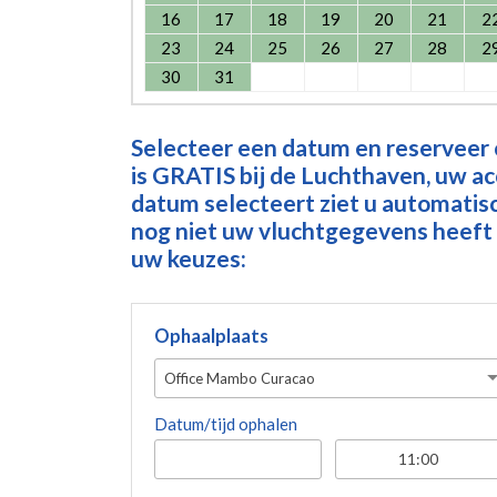
16
17
18
19
20
21
2
23
24
25
26
27
28
2
30
31
Selecteer een datum en reserveer
is GRATIS bij de Luchthaven, uw a
datum selecteert ziet u automatisch
nog niet uw vluchtgegevens heeft 
uw keuzes:
Ophaalplaats
Office Mambo Curacao
Datum/tijd ophalen