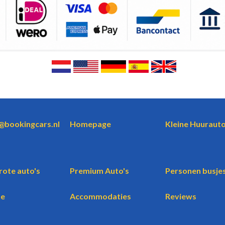
o@bookingcars.nl
Homepage
Kleine Huurauto
rote auto's
Premium Auto's
Personen busje
te
Accommodaties
Reviews