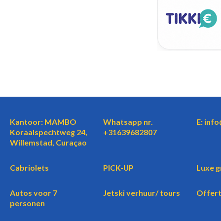
Kantoor: MAMBO
Whatsapp nr.
E: inf
Koraalspechtweg 24,
+31639682807
Willemstad, Curaçao
Cabriolets
PICK-UP
Luxe g
Autos voor 7
Jetski verhuur/ tours
Offer
personen