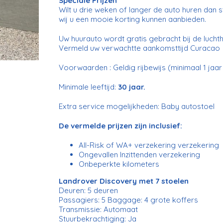
Speciale Prijzen
Wilt u drie weken of langer de auto huren dan s
wij u een mooie korting kunnen aanbieden.
Uw huurauto wordt gratis gebracht bij de luch
Vermeld uw verwachtte aankomsttijd Curacao 
Voorwaarden : Geldig rijbewijs (minimaal 1 jaar i
Minimale leeftijd:
30 jaar.
Extra service mogelijkheden: Baby autostoel
De vermelde prijzen zijn inclusief:
All-Risk of WA+ verzekering verzekering
Ongevallen Inzittenden verzekering
Onbeperkte kilometers
Landrover Discovery met 7 stoelen
Deuren: 5 deuren
Passagiers: 5 Baggage: 4 grote koffers
Transmissie: Automaat
Stuurbekrachtiging: Ja