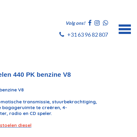
Volg ons!
+31 63 96 82 807
elen 440 PK benzine V8
benzine V8
omatische transmissie, stuurbekrachtiging,
e bagageruimte te creëren, 4-
ter, radio en CD speler.
stoelen diesel