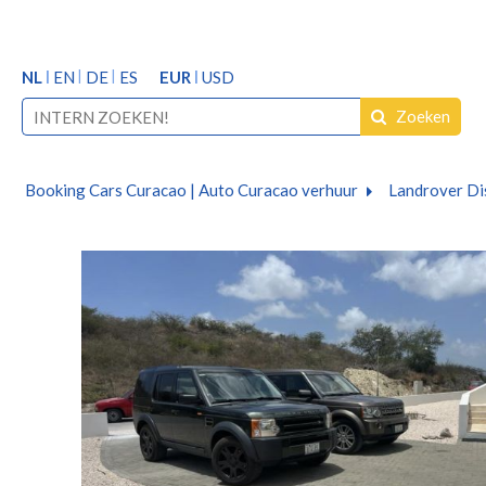
NL
EN
DE
ES
EUR
USD
Zoeken
Booking Cars Curacao | Auto Curacao verhuur
Landrover Di