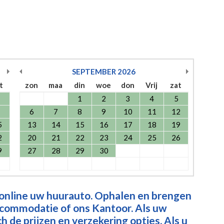
SEPTEMBER
2026
t
zon
maa
din
woe
don
Vrij
zat
1
2
3
4
5
6
7
8
9
10
11
12
5
13
14
15
16
17
18
19
2
20
21
22
23
24
25
26
9
27
28
29
30
 online uw huurauto. Ophalen en brengen
ccommodatie of ons Kantoor. Als uw
 de prijzen en verzekering opties. Als u