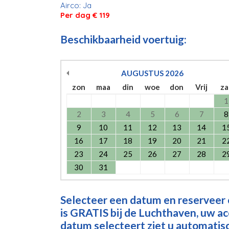
Airco: Ja
Per dag € 119
Beschikbaarheid voertuig:
AUGUSTUS
2026
zon
maa
din
woe
don
Vrij
za
1
2
3
4
5
6
7
8
9
10
11
12
13
14
1
16
17
18
19
20
21
2
23
24
25
26
27
28
2
30
31
Selecteer een datum en reserveer
is GRATIS bij de Luchthaven, uw a
datum selecteert ziet u automatisch