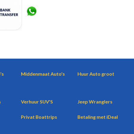
's
Middenmaat Auto's
Huur Auto groot
s
Verhuur SUV'S
Jeep Wranglers
Privat Boattrips
Betaling met iDeal