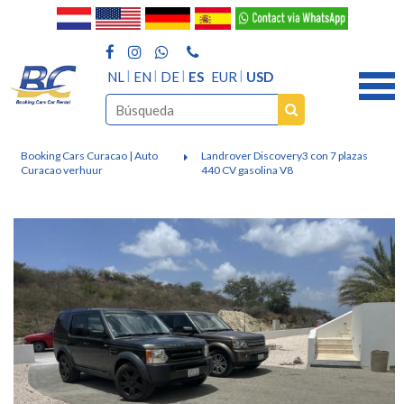
NL
EN
DE
ES
EUR
USD
Booking Cars Curacao | Auto
Landrover Discovery3 con 7 plazas
Curacao verhuur
440 CV gasolina V8