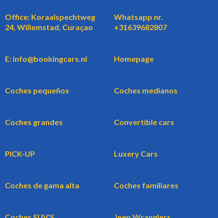
Office: Koraalspechtweg
Whatsapp nr.
24, Willemstad, Curaçao
+31639682807
E: info@bookingcars.nl
Homepage
Coches pequeños
Coches medianos
Coches grandes
Convertible cars
PICK-UP
Luxery Cars
Coches de gama alta
Coches familiares
Coches SUV'S
Jeep Wranglers