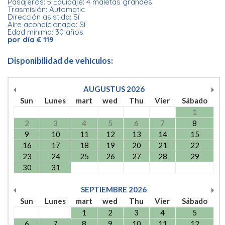
Pasajeros: 5 Equipaje: 4 maletas grandes
Trasmisión: Automatic
Dirección asistida: Sí
Aire acondicionado: Sí
Edad mínima: 30 años
por día € 119
Disponibilidad de vehículos:
AUGUSTUS
2026
Sun
Lunes
mart
wed
Thu
Vier
Sábado
1
2
3
4
5
6
7
8
9
10
11
12
13
14
15
16
17
18
19
20
21
22
23
24
25
26
27
28
29
30
31
SEPTIEMBRE
2026
Sun
Lunes
mart
wed
Thu
Vier
Sábado
1
2
3
4
5
6
7
8
9
10
11
12