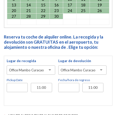
13
14
15
16
17
18
19
20
21
22
23
24
25
26
27
28
29
30
Reserva tu coche de alquiler online. La recogida y la
devolución son GRATUITAS en el aeropuerto, tu
alojamiento o nuestra oficina de . Elige tu opción:
Lugar de recogida
Lugar de devolución
Office Mambo Curacao
Office Mambo Curacao
Pickup Date
Fecha/hora de regreso