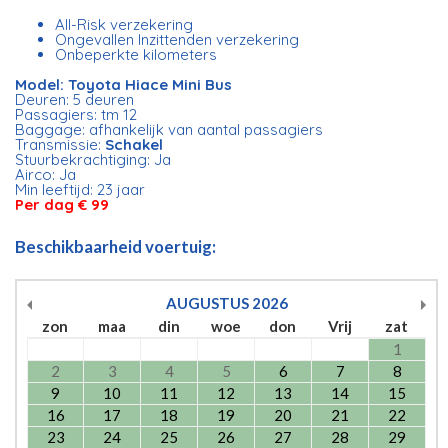
All-Risk verzekering
Ongevallen Inzittenden verzekering
Onbeperkte kilometers
Model: Toyota Hiace Mini Bus
Deuren: 5 deuren
Passagiers: tm 12
Baggage: afhankelijk van aantal passagiers
Transmissie:
Schakel
Stuurbekrachtiging: Ja
Airco: Ja
Min leeftijd: 23 jaar
Per dag € 99
Beschikbaarheid voertuig:
AUGUSTUS
2026
zon
maa
din
woe
don
Vrij
zat
1
2
3
4
5
6
7
8
9
10
11
12
13
14
15
16
17
18
19
20
21
22
23
24
25
26
27
28
29