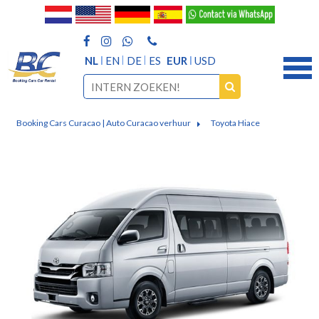
NL
EN
DE
ES
EUR
USD
Booking Cars Curacao | Auto Curacao verhuur
Toyota Hiace