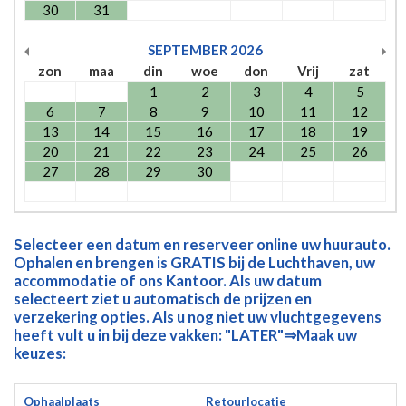
30
31
SEPTEMBER
2026
zon
maa
din
woe
don
Vrij
zat
1
2
3
4
5
6
7
8
9
10
11
12
13
14
15
16
17
18
19
20
21
22
23
24
25
26
27
28
29
30
Selecteer een datum en reserveer online uw huurauto.
Ophalen en brengen is GRATIS bij de Luchthaven, uw
accommodatie of ons Kantoor. Als uw datum
selecteert ziet u automatisch de prijzen en
verzekering opties. Als u nog niet uw vluchtgegevens
heeft vult u in bij deze vakken: "LATER"⇒Maak uw
keuzes:
Ophaalplaats
Retourlocatie