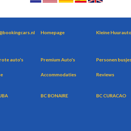
o@bookingcars.nl
Homepage
Kleine Huurauto
rote auto's
Premium Auto's
Personen busje
te
Accommodaties
Reviews
UBA
BC BONAIRE
BC CURACAO