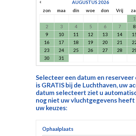
AUGUSTUS
2026
zon
maa
din
woe
don
Vrij
za
1
2
3
4
5
6
7
8
9
10
11
12
13
14
1
16
17
18
19
20
21
2
23
24
25
26
27
28
2
30
31
Selecteer een datum en reserveer
is GRATIS bij de Luchthaven, uw a
datum selecteert ziet u automatisch
nog niet uw vluchtgegevens heeft 
uw keuzes:
Ophaalplaats