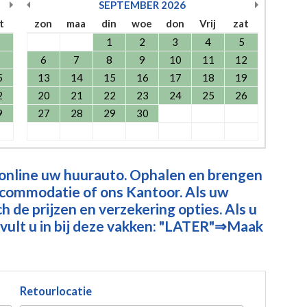
SEPTEMBER
2026
t
zon
maa
din
woe
don
Vrij
zat
1
2
3
4
5
6
7
8
9
10
11
12
5
13
14
15
16
17
18
19
2
20
21
22
23
24
25
26
9
27
28
29
30
 online uw huurauto. Ophalen en brengen
ccommodatie of ons Kantoor. Als uw
 de prijzen en verzekering opties. Als u
vult u in bij deze vakken: "LATER"⇒Maak
Retourlocatie