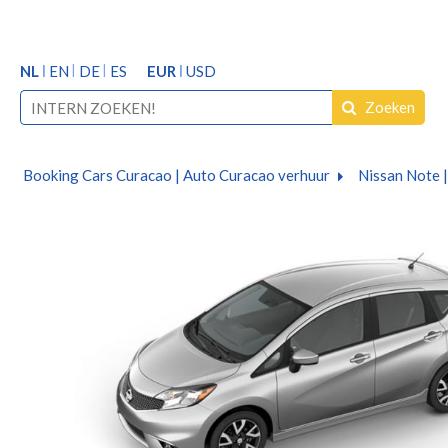
NL
EN
DE
ES
EUR
USD
Zoeken
Booking Cars Curacao | Auto Curacao verhuur
Nissan Note 