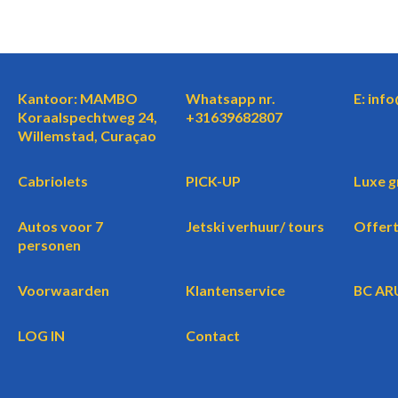
Kantoor: MAMBO
Whatsapp nr.
E: inf
Koraalspechtweg 24,
+31639682807
Willemstad, Curaçao
Cabriolets
PICK-UP
Luxe g
Autos voor 7
Jetski verhuur/ tours
Offer
personen
Voorwaarden
Klantenservice
BC AR
LOG IN
Contact