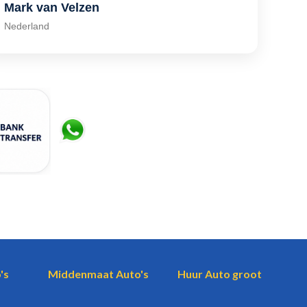
Mark van Velzen
Nederland
's
Middenmaat Auto's
Huur Auto groot