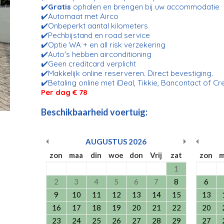
✔️
Gratis
ophalen en brengen bij uw accommodatie
✔️Automaat met Airco
✔️Onbeperkt aantal kilometers
✔️Pechbijstand en road service
✔️Optie WA + en all risk verzekering
✔️Auto's hebben airconditioning
✔️Geen creditcard verplicht
✔️Makkelijk online reserveren. Direct bevestiging.
✔️Betaling online met iDeal, Tikkie, Bancontact of Cr
Per dag € 78
Beschikbaarheid voertuig:
AUGUSTUS
2026
zon
maa
din
woe
don
Vrij
zat
zon
m
1
2
3
4
5
6
7
8
6
9
10
11
12
13
14
15
13
16
17
18
19
20
21
22
20
23
24
25
26
27
28
29
27