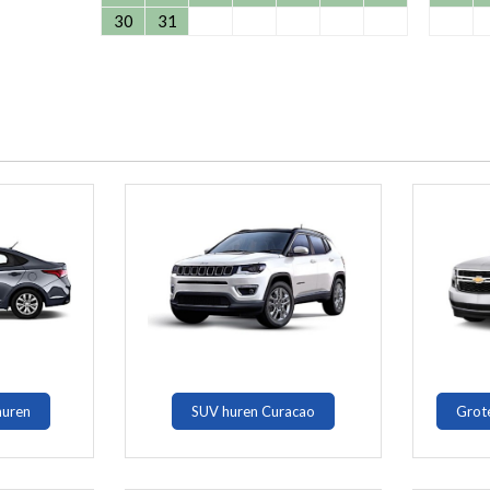
30
31
huren
SUV huren Curacao
Grot