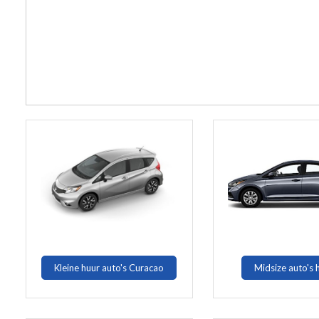
Kleine huur auto's Curacao
Midsize auto's 