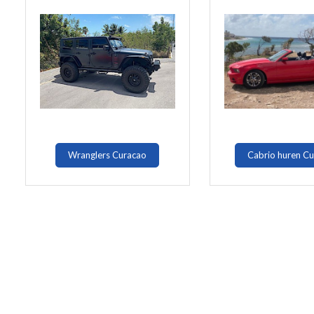
Wranglers Curacao
Cabrio huren C