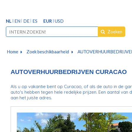
NL
EN
DE
ES
EUR
USD
Zoeken
Home
Zoek beschikbaarheid
AUTOVERHUURBEDRIJVE
AUTOVERHUURBEDRIJVEN CURACAO
Als u op vakantie bent op Curacao, of als de auto in de ga
auto's hebben tegen hele redelijke prijzen. Een aantal van 
aan het juiste adres.