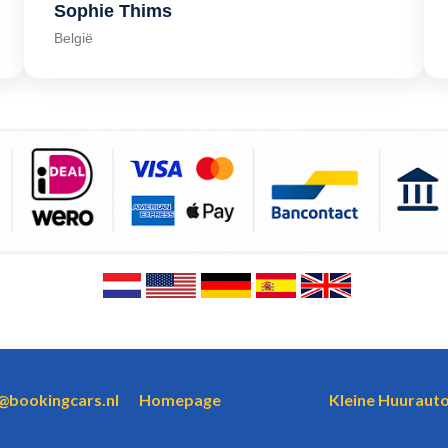
Sophie Thims
België
o@bookingcars.nl
Homepage
Kleine Huurauto