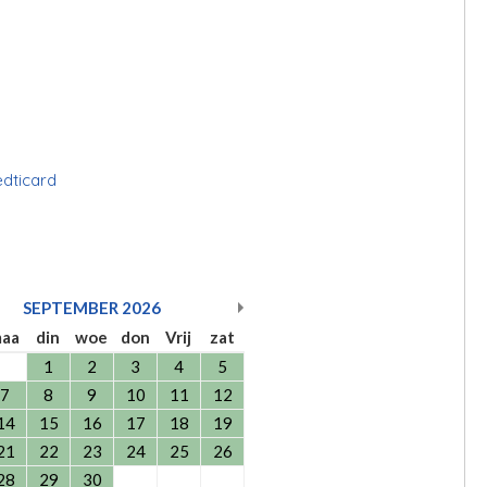
edticard
SEPTEMBER
2026
aa
din
woe
don
Vrij
zat
1
2
3
4
5
7
8
9
10
11
12
14
15
16
17
18
19
21
22
23
24
25
26
28
29
30