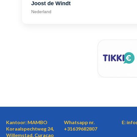
Joost de Windt
Nederland
Kantoor: MAMBO
Whatsapp nr.
E: inf
Koraalspechtweg 24,
+31639682807
Willemstad, Curaçao