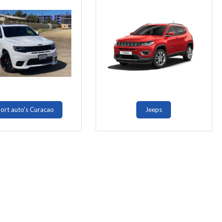
ort auto's Curacao
Jeeps