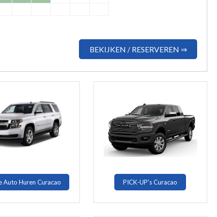
BEKIJKEN / RESERVEREN ⇒
e Auto Huren Curacao
PICK-UP's Curacao