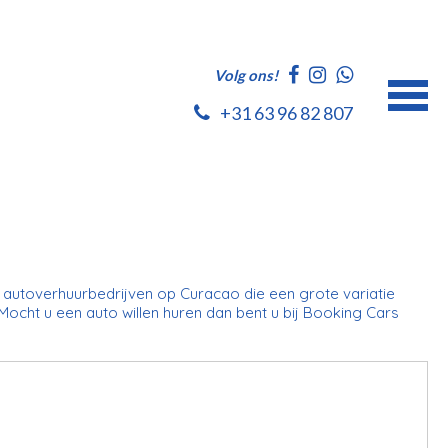
Volg ons!
+31 63 96 82 807
er autoverhuurbedrijven op Curacao die een grote variatie
 Mocht u een auto willen huren dan bent u bij Booking Cars