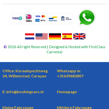
©
2026 All right Reserved | Designed & Hosted with FirstClass
Carrental
Office: Koraalspechtweg
Whatsapp nr.
24, Willemstad, Curaçao
+31639682807
E: info@bookingcars.nl
Homepage
Kleine Fahrzeuge
Mittlere Fahrzeuge