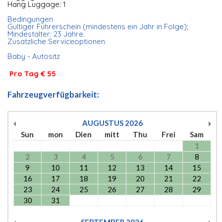
Hang Luggage: 1
Bedingungen
Gültiger Führerschein (mindestens ein Jahr in Folge);
Mindestalter: 23 Jahre.
Zusätzliche Serviceoptionen
Baby - Autositz
Pro Tag € 55
Fahrzeugverfügbarkeit:
AUGUSTUS
2026
Sun
mon
Dien
mitt
Thu
Frei
Sam
1
2
3
4
5
6
7
8
9
10
11
12
13
14
15
16
17
18
19
20
21
22
23
24
25
26
27
28
29
30
31
SEPTEMBER
2026