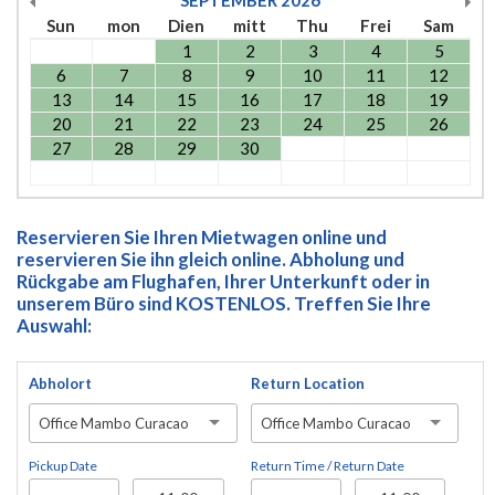
Sun
mon
Dien
mitt
Thu
Frei
Sam
1
2
3
4
5
6
7
8
9
10
11
12
13
14
15
16
17
18
19
20
21
22
23
24
25
26
27
28
29
30
Reservieren Sie Ihren Mietwagen online und
reservieren Sie ihn gleich online. Abholung und
Rückgabe am Flughafen, Ihrer Unterkunft oder in
unserem Büro sind KOSTENLOS. Treffen Sie Ihre
Auswahl:
Abholort
Return Location
Office Mambo Curacao
Office Mambo Curacao
Pickup Date
Return Time / Return Date