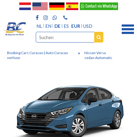
NL
EN
DE
ES
EUR
USD
Booking Cars Curacao | Auto Curacao
Nissan Versa
verhuur
sedan Automatic