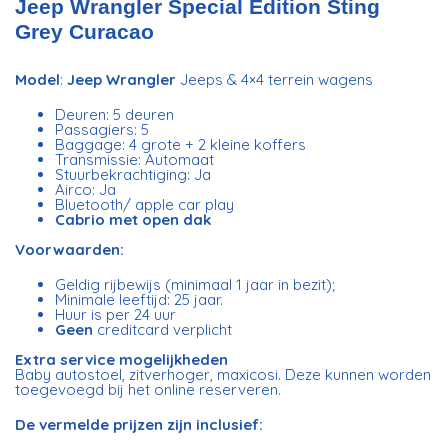
Jeep Wrangler Special Edition Sting
Grey Curacao
Model
:
Jeep Wrangler
Jeeps & 4×4 terrein wagens
Deuren: 5 deuren
Passagiers: 5
Baggage: 4 grote + 2 kleine koffers
Transmissie: Automaat
Stuurbekrachtiging: Ja
Airco: Ja
Bluetooth/ apple car play
Cabrio met open dak
Voorwaarden:
Geldig rijbewijs (minimaal 1 jaar in bezit);
Minimale leeftijd: 25 jaar.
Huur is per 24 uur
Geen
creditcard verplicht
Extra service mogelijkheden
Baby autostoel, zitverhoger, maxicosi. Deze kunnen worden
toegevoegd bij het online reserveren.
De vermelde prijzen zijn inclusief: