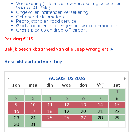
Verzekering ( u kunt zelf uw verzekering selecteren:
WA+ of All Risk )
Ongevallen Inzittenden verzekering
Onbeperkte kilometers
Pechbijstand en road service
Gratis
ophalen en brengen bij uw accommodatie
Gratis
pick-up en drop-off airport
Per dag € 115
Bekijk beschikbaarheid van alle Jeep Wranglers
►
Beschikbaarheid voertuig:
AUGUSTUS
2026
zon
maa
din
woe
don
Vrij
zat
1
2
3
4
5
6
7
8
9
10
11
12
13
14
15
16
17
18
19
20
21
22
23
24
25
26
27
28
29
30
31