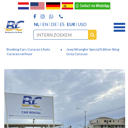
NL
EN
DE
ES
EUR
USD
Booking Cars Curacao | Auto
Jeep Wrangler Special Edition Sting
Curacao verhuur
Grey Curacao