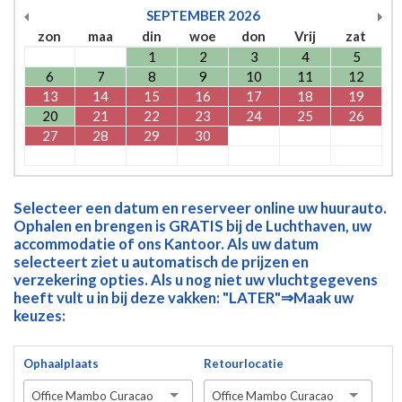
SEPTEMBER
2026
zon
maa
din
woe
don
Vrij
zat
1
2
3
4
5
6
7
8
9
10
11
12
13
14
15
16
17
18
19
20
21
22
23
24
25
26
27
28
29
30
Selecteer een datum en reserveer online uw huurauto.
Ophalen en brengen is GRATIS bij de Luchthaven, uw
accommodatie of ons Kantoor. Als uw datum
selecteert ziet u automatisch de prijzen en
verzekering opties. Als u nog niet uw vluchtgegevens
heeft vult u in bij deze vakken: "LATER"⇒Maak uw
keuzes:
Ophaalplaats
Retourlocatie
Office Mambo Curacao
Office Mambo Curacao