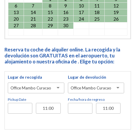
6
7
8
9
10
11
12
13
14
15
16
17
18
19
20
21
22
23
24
25
26
27
28
29
30
Reserva tu coche de alquiler online. La recogida y la
devolución son GRATUITAS en el aeropuerto, tu
alojamiento o nuestra oficina de . Elige tu opción:
Lugar de recogida
Lugar de devolución
Office Mambo Curacao
Office Mambo Curacao
Pickup Date
Fecha/hora de regreso