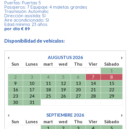
Puertas: Puertas 5
Pasajeros: 7 Equipaje: 4 maletas grandes
Trasmisión: Automatic
Dirección asistida: Sí
Aire acondicionado: Sí
Edad mínima: 23 años
por día € 89
Disponibilidad de vehículos:
AUGUSTUS
2026
Sun
Lunes
mart
wed
Thu
Vier
Sábado
1
2
3
4
5
6
7
8
9
10
11
12
13
14
15
16
17
18
19
20
21
22
23
24
25
26
27
28
29
30
31
SEPTIEMBRE
2026
Sun
Lunes
mart
wed
Thu
Vier
Sábado
1
2
3
4
5