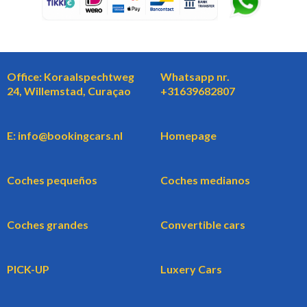
Office: Koraalspechtweg
Whatsapp nr.
24, Willemstad, Curaçao
+31639682807
E: info@bookingcars.nl
Homepage
Coches pequeños
Coches medianos
Coches grandes
Convertible cars
PICK-UP
Luxery Cars