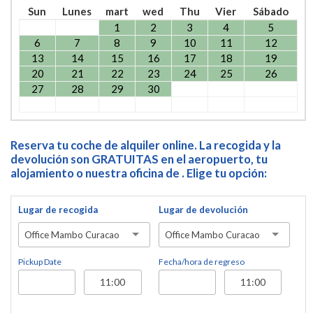
Sun
Lunes
mart
wed
Thu
Vier
Sábado
1
2
3
4
5
6
7
8
9
10
11
12
13
14
15
16
17
18
19
20
21
22
23
24
25
26
27
28
29
30
Reserva tu coche de alquiler online. La recogida y la
devolución son GRATUITAS en el aeropuerto, tu
alojamiento o nuestra oficina de . Elige tu opción:
Lugar de recogida
Lugar de devolución
Office Mambo Curacao
Office Mambo Curacao
Pickup Date
Fecha/hora de regreso