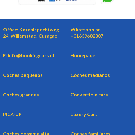
Office: Koraalspechtweg
Whatsapp nr.
24, Willemstad, Curaçao
+31639682807
E: info@bookingcars.nl
Homepage
Coches pequeños
Coches medianos
Coches grandes
Convertible cars
PICK-UP
Luxery Cars
Coches de gama alta
Coches familiares