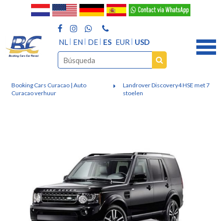
NL
EN
DE
ES
EUR
USD
Booking Cars Curacao | Auto
Landrover Discovery4 HSE met 7
Curacao verhuur
stoelen