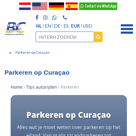
NL
EN
DE
ES
EUR
USD
Parkeren op Curaçao
Parkeren op Curaçao
Home
›
Tips autorijden
› Parkeren
Parkeren op Curaçao
Alles wat je moet weten over parkeren op het
eiland. Van gratis strandparkeren tot