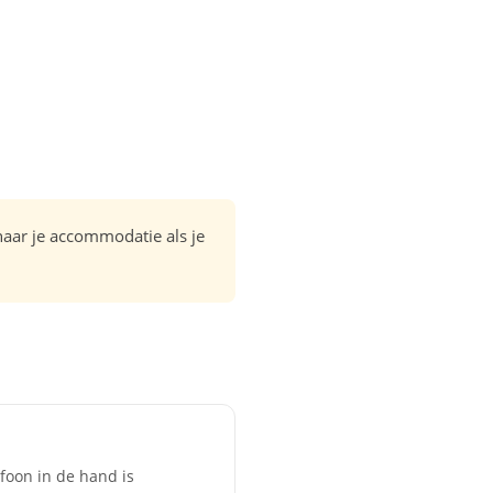
 naar je accommodatie als je
efoon in de hand is