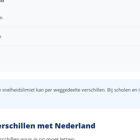
m
m
 snelheidslimiet kan per weggedeelte verschillen. Bij scholen en
erschillen met Nederland
erschillen waar je op moet letten: