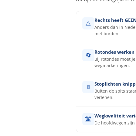
Rechts heeft GEE
⚠️
Anders dan in Neder
met borden.
Rotondes werken 
🔄
Bij rotondes moet j
wegmarkeringen.
Stoplichten knip
🚦
Buiten de spits sta
verlenen.
Wegkwaliteit vari
🛣️
De hoofdwegen zijn 