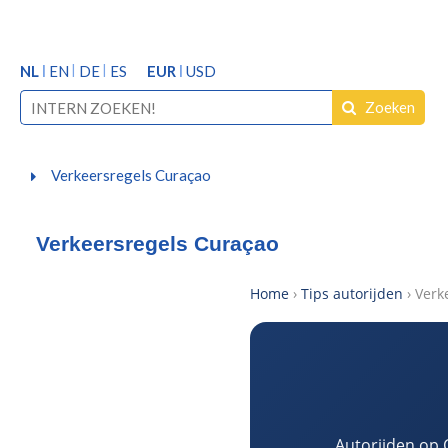
NL
EN
DE
ES
EUR
USD
Zoeken
Verkeersregels Curaçao
Verkeersregels Curaçao
Home
›
Tips autorijden
› Verk
Autorijden op C