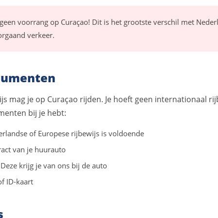
geen voorrang op Curaçao! Dit is het grootste verschil met Nederla
orgaand verkeer.
ocumenten
js mag je op Curaçao rijden. Je hoeft geen internationaal rij
menten bij je hebt:
erlandse of Europese rijbewijs is voldoende
ract van je huurauto
 Deze krijg je van ons bij de auto
f ID-kaart
s