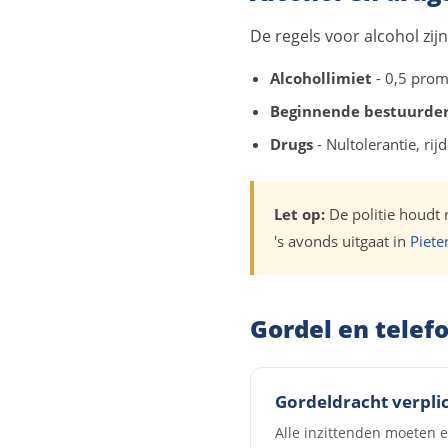
De regels voor alcohol zij
Alcohollimiet
- 0,5 promi
Beginnende bestuurde
Drugs
- Nultolerantie, ri
Let op:
De politie houdt r
's avonds uitgaat in
Piete
Gordel en telef
Gordeldracht verpli
Alle inzittenden moeten e