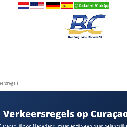
eersregels
Verkeersregels op Curaça
uraçao lijkt op Nederland, maar er zijn een paar belangrijke