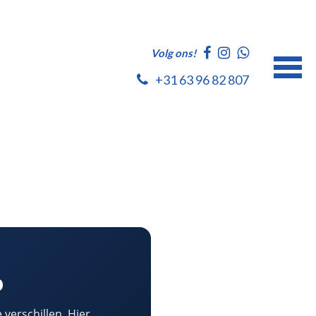
Volg ons!
+31 63 96 82 807
o
 verschillen. Hier