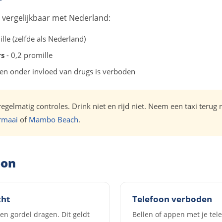
n vergelijkbaar met Nederland:
lle (zelfde als Nederland)
rs
- 0,2 promille
jden onder invloed van drugs is verboden
egelmatig controles. Drink niet en rijd niet. Neem een taxi terug
rmaai
of
Mambo Beach
.
oon
cht
Telefoon verboden
en gordel dragen. Dit geldt
Bellen of appen met je tel