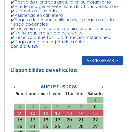
✔️Recogida y entrega gratuita en su alojamiento
✔️Puede recoger el vehiculo en la oficina de Mambo
✔️Kilometraje ilimitado
✔️Asistencia en carretera
✔️Seguro de responsabilidad civil y seguro a todo
riesgo opcionales
✔️Los vehiculos disponen de aire acondicionado
✔️No se requiere tarjeta de crédito
✔️Reserva online fácil. Confirmación instantánea.
✔️Pago online con tarjeta de crédito
por día € 129
VER /RESERVAR ⇒
Disponibilidad de vehículos:
AUGUSTUS
2026
Sun
Lunes
mart
wed
Thu
Vier
Sábado
1
2
3
4
5
6
7
8
9
10
11
12
13
14
15
16
17
18
19
20
21
22
23
24
25
26
27
28
29