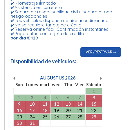
✔️Kilometraje ilimitado
✔️Asistencia en carretera
✔️Seguro de responsabilidad civil y seguro a todo
riesgo opcionales
✔️Los vehiculos disponen de aire acondicionado
✔️No se requiere tarjeta de crédito
✔️Reserva online fácil. Confirmación instantánea.
✔️Pago online con tarjeta de crédito
por día € 129
VER /RESERVAR ⇒
Disponibilidad de vehículos:
AUGUSTUS
2026
Sun
Lunes
mart
wed
Thu
Vier
Sábado
1
2
3
4
5
6
7
8
9
10
11
12
13
14
15
16
17
18
19
20
21
22
23
24
25
26
27
28
29
30
31