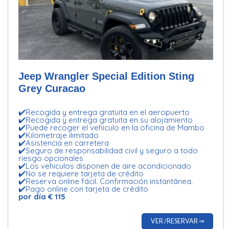
Jeep Wrangler Special Edition Sting
Grey Curacao
✔️Recogida y entrega gratuita en el aeropuerto
✔️Recogida y entrega gratuita en su alojamiento
✔️Puede recoger el vehiculo en la oficina de Mambo
✔️Kilometraje ilimitado
✔️Asistencia en carretera
✔️Seguro de responsabilidad civil y seguro a todo
riesgo opcionales
✔️Los vehiculos disponen de aire acondicionado
✔️No se requiere tarjeta de crédito
✔️Reserva online fácil. Confirmación instantánea.
✔️Pago online con tarjeta de crédito
por día € 115
VER /RESERVAR ⇒