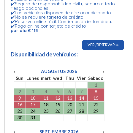
✔️Seguro de responsabilidad civil y seguro a todo
riesgo opcionales
✔️Los vehiculos disponen de aire acondicionado
✔️No se requiere tarjeta de crédito
✔️Reserva online fácil. Confirmación instantánea.
✔️Pago online con tarjeta de crédito
por día € 115
VER /RESERVAR ⇒
Disponibilidad de vehículos:
AUGUSTUS
2026
Sun
Lunes
mart
wed
Thu
Vier
Sábado
1
2
3
4
5
6
7
8
9
10
11
12
13
14
15
16
17
18
19
20
21
22
23
24
25
26
27
28
29
30
31
SEPTIEMBRE
2026