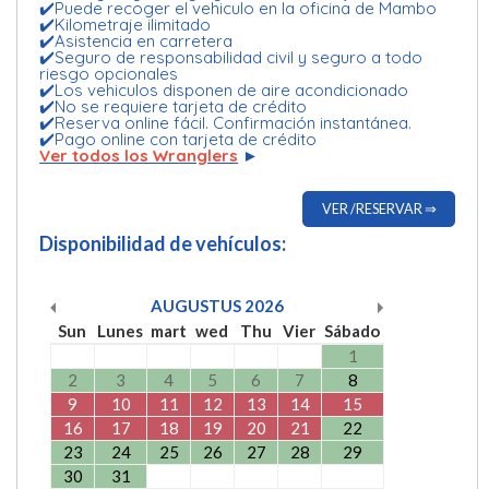
✔️Puede recoger el vehiculo en la oficina de Mambo
✔️Kilometraje ilimitado
✔️Asistencia en carretera
✔️Seguro de responsabilidad civil y seguro a todo
riesgo opcionales
✔️Los vehiculos disponen de aire acondicionado
✔️No se requiere tarjeta de crédito
✔️Reserva online fácil. Confirmación instantánea.
✔️Pago online con tarjeta de crédito
Ver todos los Wranglers
►
VER /RESERVAR ⇒
Disponibilidad de vehículos:
AUGUSTUS
2026
Sun
Lunes
mart
wed
Thu
Vier
Sábado
1
2
3
4
5
6
7
8
9
10
11
12
13
14
15
16
17
18
19
20
21
22
23
24
25
26
27
28
29
30
31