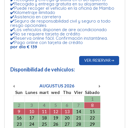
✔️Recogida y entrega gratuita en su alojamiento
✔️Puede recoger el vehiculo en la oficina de Mambo
✔️Kilometraje ilimitado
✔️Asistencia en carretera
✔️Seguro de responsabilidad civil y seguro a todo
riesgo opcionales
✔️Los vehiculos disponen de aire acondicionado
✔️No se requiere tarjeta de crédito
✔️Reserva online fácil. Confirmación instantánea.
✔️Pago online con tarjeta de crédito
por día € 139
VER /RESERVAR ⇒
Disponibilidad de vehículos:
AUGUSTUS
2026
Sun
Lunes
mart
wed
Thu
Vier
Sábado
1
2
3
4
5
6
7
8
9
10
11
12
13
14
15
16
17
18
19
20
21
22
23
24
25
26
27
28
29