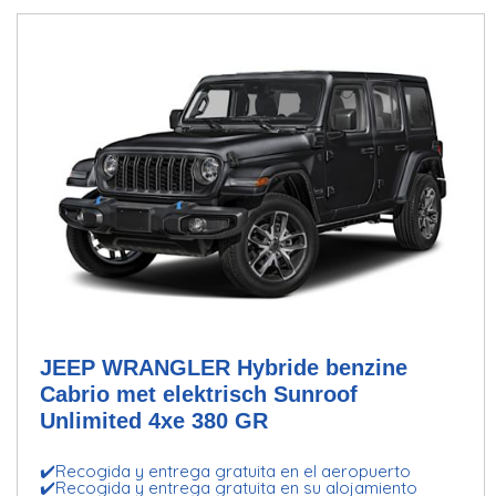
JEEP WRANGLER Hybride benzine
Cabrio met elektrisch Sunroof
Unlimited 4xe 380 GR
✔️Recogida y entrega gratuita en el aeropuerto
✔️Recogida y entrega gratuita en su alojamiento