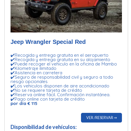
Jeep Wrangler Special Red
✔️Recogida y entrega gratuita en el aeropuerto
✔️Recogida y entrega gratuita en su alojamiento
✔️Puede recoger el vehiculo en la oficina de Mambo
✔️Kilometraje ilimitado
✔️Asistencia en carretera
✔️Seguro de responsabilidad civil y seguro a todo
riesgo opcionales
✔️Los vehiculos disponen de aire acondicionado
✔️No se requiere tarjeta de crédito
✔️Reserva online fácil. Confirmación instantánea.
✔️Pago online con tarjeta de crédito
por día € 115
VER /RESERVAR ⇒
Disponibilidad de vehículos: