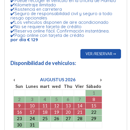
✔️Puede recoger el vehiculo en la oficina de Mambo
✔️Kilometraje ilimitado
✔️Asistencia en carretera
✔️Seguro de responsabilidad civil y seguro a todo
riesgo opcionales
✔️Los vehiculos disponen de aire acondicionado
✔️No se requiere tarjeta de crédito
✔️Reserva online fácil. Confirmación instantánea.
✔️Pago online con tarjeta de crédito
por día € 129
VER /RESERVAR ⇒
Disponibilidad de vehículos:
AUGUSTUS
2026
Sun
Lunes
mart
wed
Thu
Vier
Sábado
1
2
3
4
5
6
7
8
9
10
11
12
13
14
15
16
17
18
19
20
21
22
23
24
25
26
27
28
29
30
31