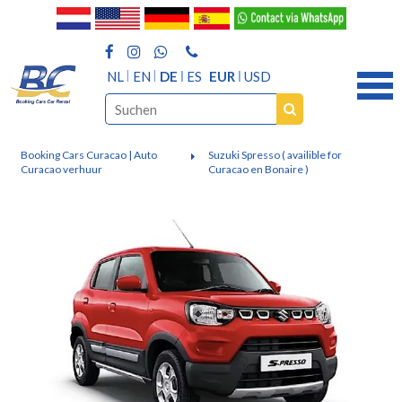
NL
EN
DE
ES
EUR
USD
Booking Cars Curacao | Auto
Suzuki Spresso ( availible for
Curacao verhuur
Curacao en Bonaire )