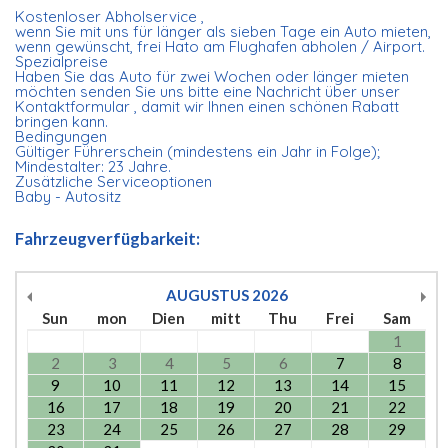
Kostenloser Abholservice ,
wenn Sie mit uns für länger als sieben Tage ein Auto mieten,
wenn gewünscht, frei Hato am Flughafen abholen / Airport.
Spezialpreise
Haben Sie das Auto für zwei Wochen oder länger mieten
möchten senden Sie uns bitte eine Nachricht über unser
Kontaktformular , damit wir Ihnen einen schönen Rabatt
bringen kann.
Bedingungen
Gültiger Führerschein (mindestens ein Jahr in Folge);
Mindestalter: 23 Jahre.
Zusätzliche Serviceoptionen
Baby - Autositz
Fahrzeugverfügbarkeit:
AUGUSTUS
2026
Sun
mon
Dien
mitt
Thu
Frei
Sam
1
2
3
4
5
6
7
8
9
10
11
12
13
14
15
16
17
18
19
20
21
22
23
24
25
26
27
28
29