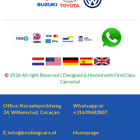
©
2026 All right Reserved | Designed & Hosted with FirstClass
Carrental
Office: Koraalspechtweg
Whatsapp nr.
24, Willemstad, Curaçao
+31639682807
E: info@bookingcars.nl
Homepage