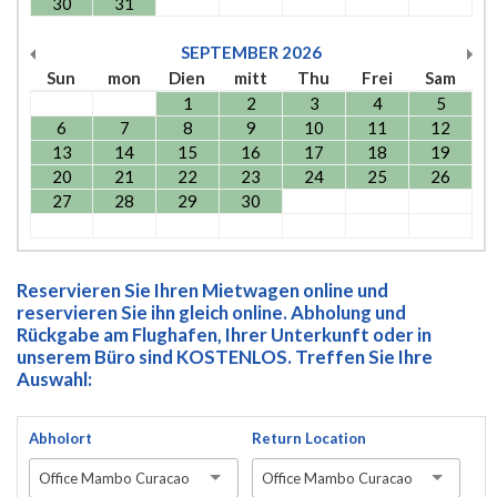
30
31
SEPTEMBER
2026
Sun
mon
Dien
mitt
Thu
Frei
Sam
1
2
3
4
5
6
7
8
9
10
11
12
13
14
15
16
17
18
19
20
21
22
23
24
25
26
27
28
29
30
Reservieren Sie Ihren Mietwagen online und
reservieren Sie ihn gleich online. Abholung und
Rückgabe am Flughafen, Ihrer Unterkunft oder in
unserem Büro sind KOSTENLOS. Treffen Sie Ihre
Auswahl:
Abholort
Return Location
Office Mambo Curacao
Office Mambo Curacao